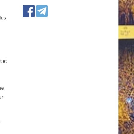
plus
t et
se
ur
u