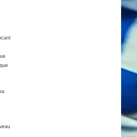
ncant
nue
rque
sa
iveau