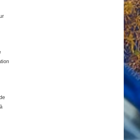
ur
e
ation
 de
 à