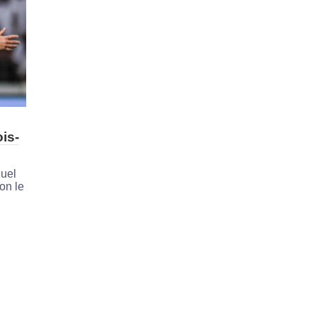
ois-
guel
on le