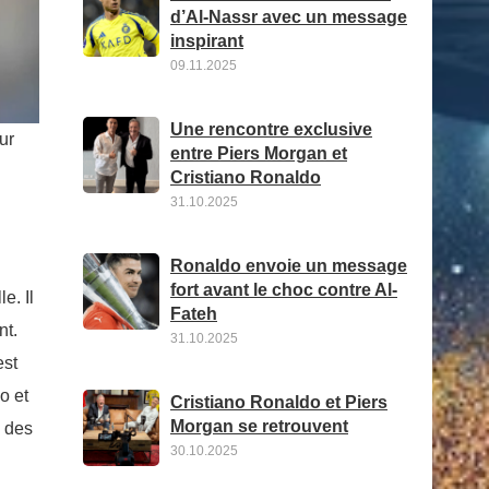
d’Al-Nassr avec un message
inspirant
09.11.2025
Une rencontre exclusive
ur
entre Piers Morgan et
Cristiano Ronaldo
31.10.2025
Ronaldo envoie un message
fort avant le choc contre Al-
e. Il
Fateh
nt.
31.10.2025
est
o et
Cristiano Ronaldo et Piers
Morgan se retrouvent
e des
30.10.2025