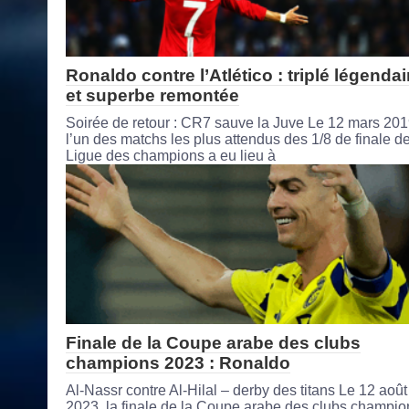
Ronaldo contre l’Atlético : triplé légendai
et superbe remontée
Soirée de retour : CR7 sauve la Juve Le 12 mars 201
l’un des matchs les plus attendus des 1/8 de finale de
Ligue des champions a eu lieu à
Finale de la Coupe arabe des clubs
champions 2023 : Ronaldo
Al-Nassr contre Al-Hilal – derby des titans Le 12 août
2023, la finale de la Coupe arabe des clubs champio