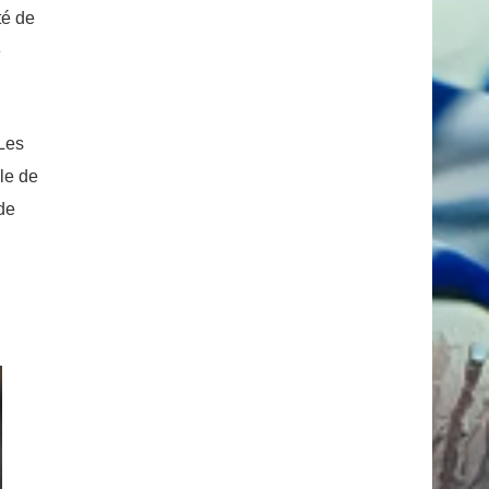
té de
e
 Les
le de
 de