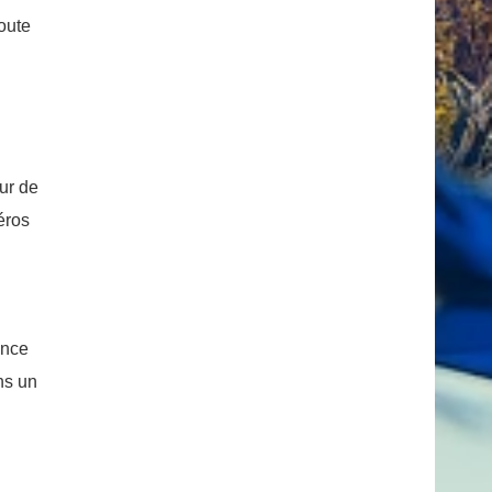
oute
ur de
éros
ance
ns un