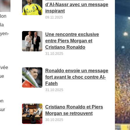
d’Al-Nassr avec un message
inspirant
llon
09.11.2025
la
oyen-
Une rencontre exclusive
entre Piers Morgan et
Cristiano Ronaldo
31.10.2025
rivée
Ronaldo envoie un message
ue
fort avant le choc contre Al-
Fateh
31.10.2025
on
Cristiano Ronaldo et Piers
sur
Morgan se retrouvent
30.10.2025