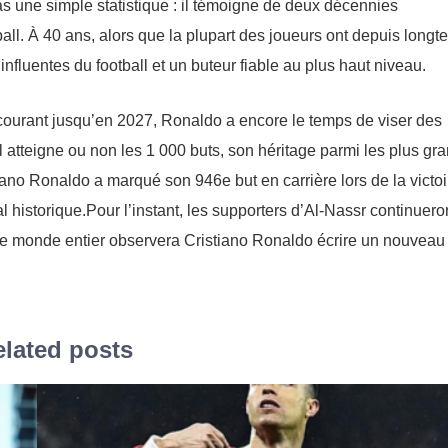
as une simple statistique : il témoigne de deux décennies
ball. À 40 ans, alors que la plupart des joueurs ont depuis long
s influentes du football et un buteur fiable au plus haut niveau.
t courant jusqu’en 2027, Ronaldo a encore le temps de viser des
 atteigne ou non les 1 000 buts, son héritage parmi les plus gr
stiano Ronaldo a marqué son 946e but en carrière lors de la victoi
al historique.Pour l’instant, les supporters d’Al-Nassr continuero
 le monde entier observera Cristiano Ronaldo écrire un nouveau
lated posts