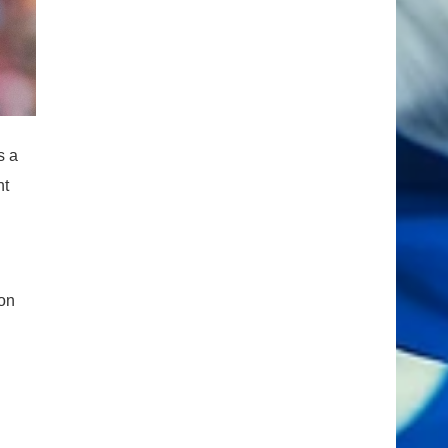
s a
nt
ion