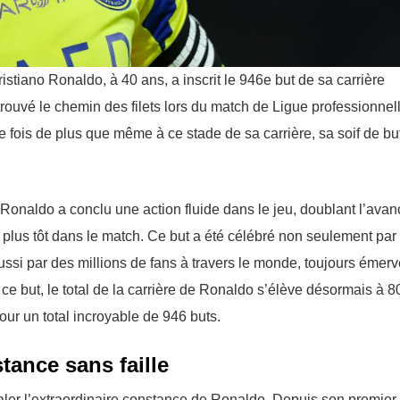
ristiano Ronaldo, à 40 ans, a inscrit le 946e but de sa carrière
trouvé le chemin des filets lors du match de Ligue professionnel
e fois de plus que même à ce stade de sa carrière, sa soif de bu
 Ronaldo a conclu une action fluide dans le jeu, doublant l’avan
plus tôt dans le match. Ce but a été célébré non seulement par 
ssi par des millions de fans à travers le monde, toujours émerv
 ce but, le total de la carrière de Ronaldo s’élève désormais à 8
our un total incroyable de 946 buts.
tance sans faille
galer l’extraordinaire constance de Ronaldo. Depuis son premier