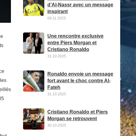
d’Al-Nassr avec un message
inspirant
09.11.2025
Une rencontre exclusive
le
entre Piers Morgan et
ts
Cristiano Ronaldo
31.10.2025
ce
Ronaldo envoie un message
les
fort avant le choc contre Al-
Fateh
eillés
31.10.2025
05
Cristiano Ronaldo et Piers
Morgan se retrouvent
30.10.2025
 but