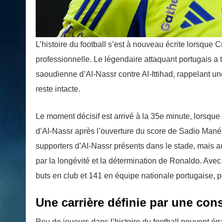
L’histoire du football s’est à nouveau écrite lorsque C
professionnelle. Le légendaire attaquant portugais a 
saoudienne d’Al-Nassr contre Al-Ittihad, rappelant un
reste intacte.
Le moment décisif est arrivé à la 35e minute, lorsque
d’Al-Nassr après l’ouverture du score de Sadio Mané 
supporters d’Al-Nassr présents dans le stade, mais au
par la longévité et la détermination de Ronaldo. Avec
buts en club et 141 en équipe nationale portugaise, p
Une carrière définie par une cons
Peu de joueurs dans l’histoire du football peuvent é