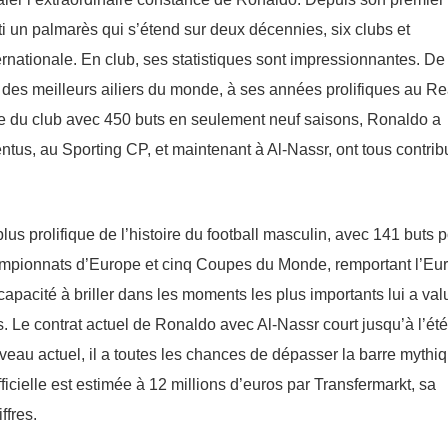
ti un palmarès qui s’étend sur deux décennies, six clubs et
nationale. En club, ses statistiques sont impressionnantes. De
 des meilleurs ailiers du monde, à ses années prolifiques au Re
oire du club avec 450 buts en seulement neuf saisons, Ronaldo a
entus, au Sporting CP, et maintenant à Al-Nassr, ont tous contrib
lus prolifique de l’histoire du football masculin, avec 141 buts 
Championnats d’Europe et cinq Coupes du Monde, remportant l’Eu
apacité à briller dans les moments les plus importants lui a val
. Le contrat actuel de Ronaldo avec Al-Nassr court jusqu’à l’été
niveau actuel, il a toutes les chances de dépasser la barre mythi
icielle est estimée à 12 millions d’euros par Transfermarkt, sa
ffres.