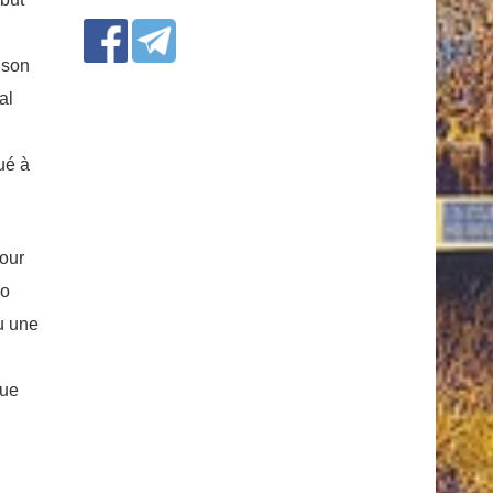
 son
al
ué à
pour
ro
u une
que