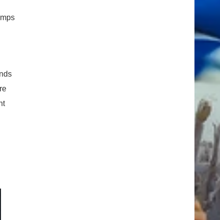
temps
ands
re
nt